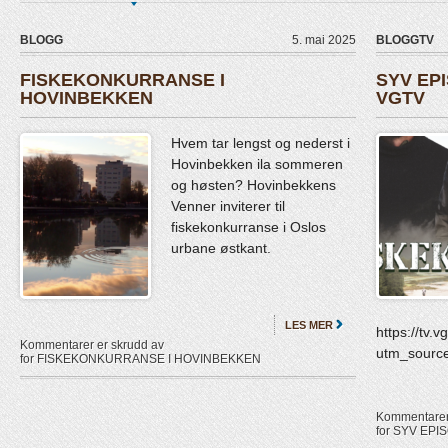
BLOGG
5. mai 2025
BLOGGTV
FISKEKONKURRANSE I
SYV EP
HOVINBEKKEN
VGTV
Hvem tar lengst og nederst i
Hovinbekken ila sommeren
og høsten? Hovinbekkens
Venner inviterer til
fiskekonkurranse i Oslos
urbane østkant.
LES MER
https://tv.
Kommentarer er skrudd av
utm_source
for FISKEKONKURRANSE I HOVINBEKKEN
Kommentarer 
for SYV EP