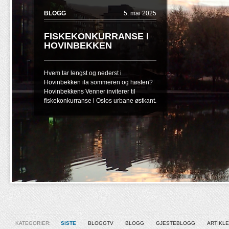
BLOGG
5. mai 2025
FISKEKONKURRANSE I
HOVINBEKKEN
Hvem tar lengst og nederst i
Hovinbekken ila sommeren og høsten?
Hovinbekkens Venner inviterer til
fiskekonkurranse i Oslos urbane østkant.
KATEGORIER:
SISTE
BLOGGTV
BLOGG
GJESTEBLOGG
ARTIKL