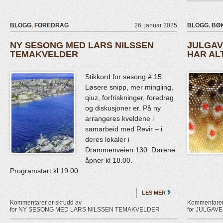
BLOGG
,
FOREDRAG
26. januar 2025
BLOGG
,
BØ
NY SESONG MED LARS NILSSEN
JULGAV
TEMAKVELDER
HAR AL
Stikkord for sesong # 15:
Løsere snipp, mer mingling,
qiuz, forfriskninger, foredrag
og diskusjoner er. På ny
arrangeres kveldene i
samarbeid med Revir – i
deres lokaler i
Drammenveien 130. Dørene
åpner kl 18.00.
Programstart kl 19.00
LES MER
Kommentarer er skrudd av
Kommentarer 
for NY SESONG MED LARS NILSSEN TEMAKVELDER
for JULGAV