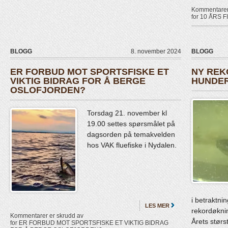
Kommentarer 
for 10 ÅRS
BLOGG
8. november 2024
BLOGG
ER FORBUD MOT SPORTSFISKE ET
NY REK
VIKTIG BIDRAG FOR Å BERGE
HUNDE
OSLOFJORDEN?
Torsdag 21. november kl
19.00 settes spørsmålet på
dagsorden på temakvelden
hos VAK fluefiske i Nydalen.
i betraktni
LES MER
rekordøkni
Kommentarer er skrudd av
Årets størs
for ER FORBUD MOT SPORTSFISKE ET VIKTIG BIDRAG