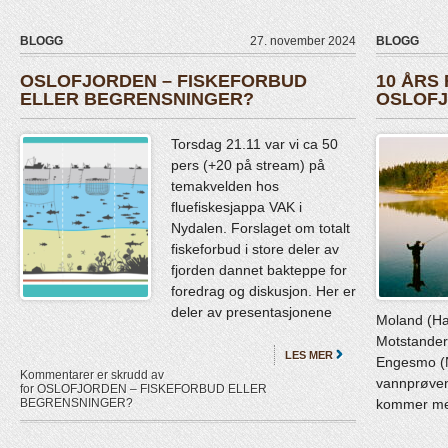
BLOGG
27. november 2024
BLOGG
OSLOFJORDEN – FISKEFORBUD
10 ÅRS
ELLER BEGRENSNINGER?
OSLOFJ
Torsdag 21.11 var vi ca 50
pers (+20 på stream) på
temakvelden hos
fluefiskesjappa VAK i
Nydalen. Forslaget om totalt
fiskeforbud i store deler av
fjorden dannet bakteppe for
foredrag og diskusjon. Her er
deler av presentasjonene
Moland (Hav
Motstander
LES MER
Engesmo (NI
Kommentarer er skrudd av
vannprøven
for OSLOFJORDEN – FISKEFORBUD ELLER
kommer med
BEGRENSNINGER?