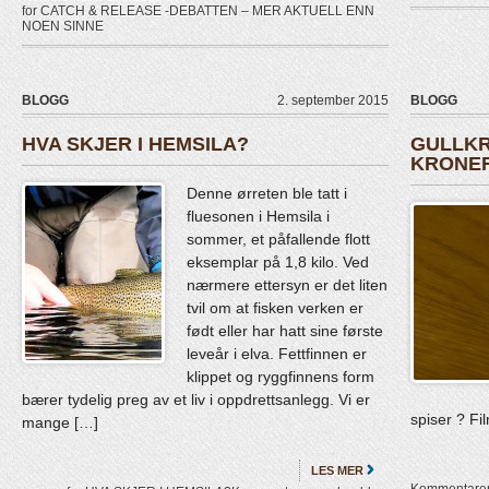
for CATCH & RELEASE -DEBATTEN – MER AKTUELL ENN
NOEN SINNE
BLOGG
2. september 2015
BLOGG
HVA SKJER I HEMSILA?
GULLKR
KRONER
Denne ørreten ble tatt i
fluesonen i Hemsila i
sommer, et påfallende flott
eksemplar på 1,8 kilo. Ved
nærmere ettersyn er det liten
tvil om at fisken verken er
født eller har hatt sine første
leveår i elva. Fettfinnen er
klippet og ryggfinnens form
bærer tydelig preg av et liv i oppdrettsanlegg. Vi er
spiser ? Fi
mange […]
LES MER
Kommentarer 