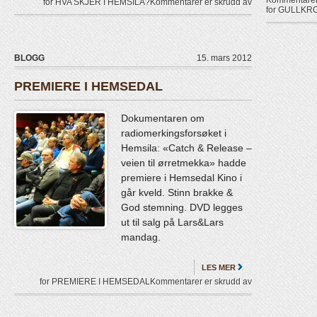
for HVA SKJER I HEMSILA?
Kommentarer er skrudd av
for GULLKR
BLOGG
15. mars 2012
PREMIERE I HEMSEDAL
Dokumentaren om
radiomerkingsforsøket i
Hemsila: «Catch & Release –
veien til ørretmekka» hadde
premiere i Hemsedal Kino i
går kveld. Stinn brakke &
God stemning. DVD legges
ut til salg på Lars&Lars
mandag.
LES MER
for PREMIERE I HEMSEDAL
Kommentarer er skrudd av