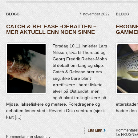
BLOGG
7. november 2022
BLOGG
CATCH & RELEASE -DEBATTEN –
FROGNE
MER AKTUELL ENN NOEN SINNE
GAMMEL
Torsdag 10.11 innleder Lars
Nilssen, Eva B Thorstad og
Georg Fredrik Rieber-Mohn
til debatt om fang og slipp.
Catch & Release brer om
seg, ikke bare blant
ørretfiskere i hardt fiskete
elver på Østlandet, men
også blant trollingfiskere på
Mjøsa, laksefiskere og meitere. Foredragene og
etterskader
debatten finner sted i Reviret i Oslo sentrum (sjekk
hadde den v
kart […]
Kommentarer 
LES MER
for FROGN
Kommentarer er skrudd av