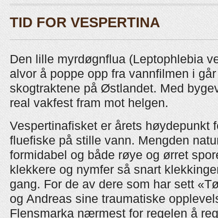
TID FOR VESPERTINA
Den lille myrdøgnflua (Leptophlebia v
alvor å poppe opp fra vannfilmen i går
skogtraktene på Østlandet. Med bygevæ
real vakfest fram mot helgen.
Vespertinafisket er årets høydepunkt 
fluefiske på stille vann. Mengden natur
formidabel og både røye og ørret spor
klekkere og nymfer så snart klekkinge
gang. For de av dere som har sett «Tør
og Andreas sine traumatiske opplevel
Flensmarka nærmest for regelen å regn