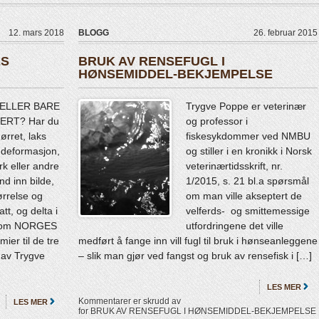
12. mars 2018
BLOGG
26. februar 2015
ES
BRUK AV RENSEFUGL I
HØNSEMIDDEL-BEKJEMPELSE
 ELLER BARE
Trygve Poppe er veterinær
ERT? Har du
og professor i
ørret, laks
fiskesykdommer ved NMBU
 deformasjon,
og stiller i en kronikk i Norsk
rk eller andre
veterinærtidsskrift, nr.
d inn bilde,
1/2015, s. 21 bl.a spørsmål
ørrelse og
om man ville akseptert de
att, og delta i
velferds- og smittemessige
n om NORGES
utfordringene det ville
r til de tre
medført å fange inn vill fugl til bruk i hønseanleggene
 av Trygve
– slik man gjør ved fangst og bruk av rensefisk i […]
LES MER
Kommentarer er skrudd av
LES MER
for BRUK AV RENSEFUGL I HØNSEMIDDEL-BEKJEMPELSE