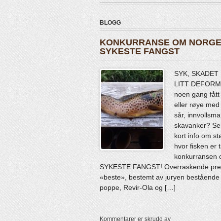
BLOGG
KONKURRANSE OM NORG
SYKESTE FANGST
SYK, SKADET
LITT DEFORM
noen gang fått 
eller røye med
sår, innvollsma
skavanker? Sen
kort info om st
hvor fisken er t
konkurranse
SYKESTE FANGST! Overraskende premie
«beste», bestemt av juryen bestående
poppe, Revir-Ola og […]
Kommentarer er skrudd av