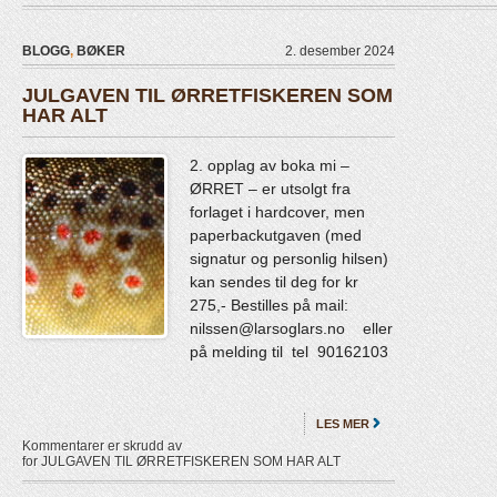
BLOGG
,
BØKER
2. desember 2024
JULGAVEN TIL ØRRETFISKEREN SOM
HAR ALT
2. opplag av boka mi –
ØRRET – er utsolgt fra
forlaget i hardcover, men
paperbackutgaven (med
signatur og personlig hilsen)
kan sendes til deg for kr
275,- Bestilles på mail:
nilssen@larsoglars.no eller
på melding til tel 90162103
LES MER
Kommentarer er skrudd av
for JULGAVEN TIL ØRRETFISKEREN SOM HAR ALT